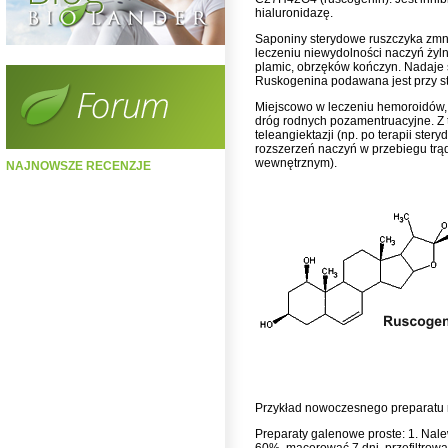
hialuronidazę.
Saponiny sterydowe ruszczyka zmn
leczeniu niewydolności naczyń żyln
plamic, obrzęków kończyn. Nadaje s
Ruskogenina podawana jest przy st
Miejscowo w leczeniu hemoroidów, 
dróg rodnych pozamentruacyjne. Z 
teleangiektazji (np. po terapii ste
rozszerzeń naczyń w przebiegu trą
wewnętrznym).
NAJNOWSZE RECENZJE
Przykład nowoczesnego preparatu
Preparaty galenowe proste: 1. Nale