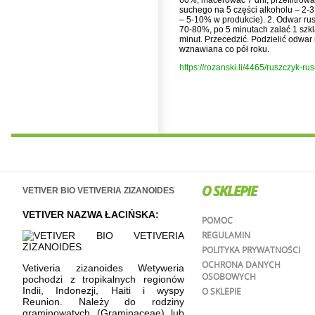
60%, macerować 7 dni, przefiltrowa
suchego na 5 części alkoholu – 2-3
– 5-10% w produkcie). 2. Odwar rus
70-80%, po 5 minutach zalać 1 szk
minut. Przecedzić. Podzielić odwar
wznawiana co pół roku.
https://rozanski.li/4465/ruszczyk-rus
O SKLEPIE
VETIVER BIO VETIVERIA ZIZANOIDES
VETIVER NAZWA ŁACIŃSKA:
POMOC
REGULAMIN
POLITYKA PRYWATNOŚCI
OCHRONA DANYCH
Vetiveria zizanoides Wetyweria
OSOBOWYCH
pochodzi z tropikalnych regionów
Indii, Indonezji, Haiti i wyspy
O SKLEPIE
Reunion. Należy do rodziny
graminowatych (Graminaceae) lub