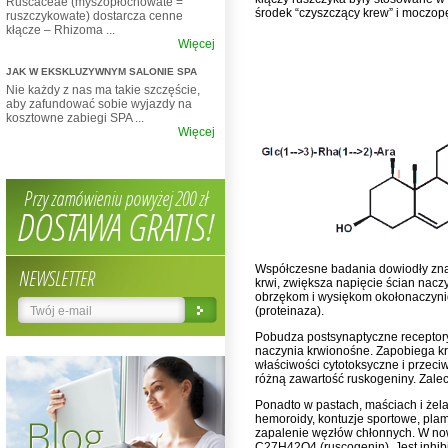
Ruscaceae (myszopłochowate =
środek “czyszczący krew” i moczop
ruszczykowate) dostarcza cenne
kłącze – Rhizoma ...
Więcej
JAK W EKSKLUZYWNYM SALONIE SPA
Nie każdy z nas ma takie szczęście,
aby zafundować sobie wyjazdy na
kosztowne zabiegi SPA ...
Więcej
Przy zamówieniu powyżej 200 zł
DOSTAWA GRATIS!
Współczesne badania dowiodły znac
NEWSLETTER
krwi, zwiększa napięcie ścian naczy
obrzękom i wysiękom okołonaczyni
(proteinaza).
Pobudza postsynaptyczne receptory
naczynia krwionośne. Zapobiega k
właściwości cytotoksyczne i przec
różną zawartość ruskogeniny. Zal
Ponadto w pastach, maściach i żelac
hemoroidy, kontuzje sportowe, plami
zapalenie węzłów chłonnych. W now
C27H42O4 (ruscogenin). Jest inhib