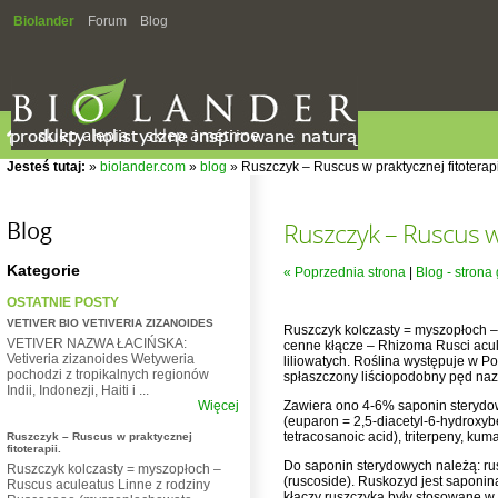
Biolander
Forum
Blog
sklep alepia
sklep amétrine
Jesteś tutaj:
»
biolander.com
»
blog
» Ruszczyk – Ruscus w praktycznej fitoterapi
Blog
Ruszczyk – Ruscus w 
Kategorie
« Poprzednia strona
|
Blog - strona
OSTATNIE POSTY
VETIVER BIO VETIVERIA ZIZANOIDES
Ruszczyk kolczasty = myszopłoch 
VETIVER NAZWA ŁACIŃSKA:
cenne kłącze – Rhizoma Rusci acule
Vetiveria zizanoides Wetyweria
liliowatych. Roślina występuje w Poł
pochodzi z tropikalnych regionów
spłaszczony liściopodobny pęd naz
Indii, Indonezji, Haiti i ...
Zawiera ono 4-6% saponin sterydowyc
Więcej
(euparon = 2,5-diacetyl-6-hydrox
tetracosanoic acid), triterpeny, kum
Ruszczyk – Ruscus w praktycznej
fitoterapii.
Do saponin sterydowych należą: ru
Ruszczyk kolczasty = myszopłoch –
(ruscoside). Ruskozyd jest saponi
Ruscus aculeatus Linne z rodziny
kłączy ruszczyka były stosowane w