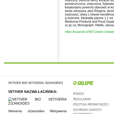
odleżyny, zatrucia skóry, kuracje
pomarszczona, zmęczona. Nalewka l
kwiatostanu powinny stanowić w ko
woda zdrojowa, płyn Ringera, lanoli
(rydzowy), oliwa z oliwek nierafin
g dziennie. Ekstrakty płynne 1:1 n
Medicinal Products and Food Suppl
sc.gc.ca; Monograph: Alfalfa, Janua
https://rozanski.li/4971/ziele-i-kwi
O SKLEPIE
VETIVER BIO VETIVERIA ZIZANOIDES
VETIVER NAZWA ŁACIŃSKA:
POMOC
REGULAMIN
POLITYKA PRYWATNOŚCI
OCHRONA DANYCH
Vetiveria zizanoides Wetyweria