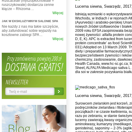
Ruscaceae (myszopłochowate =
ruszczykowate) dostarcza cenne
Lucerna siewna, Swarzędz, 2017,
kłącze – Rhizoma ...
Więcej
Istnieją wzmianki o wykorzystywani
Wschodu, w Indiach i w rejonach A
JAK W EKSKLUZYWNYM SALONIE SPA
(Ayurveda) i arabsko-perskiej Unan
nowych źródeł izoflawonów i białe
Nie każdy z nas ma takie szczęście,
2009 roku EFSA zaopiniowała bezpi
aby zafundować sobie wyjazdy na
nowej żywności: alfalfa protein conc
kosztowne zabiegi SPA ...
D, E, K). APC is extracted from lucer
Więcej
protein concentrate’ as food Scient
031) Adopted on 13 March 2009. Th
diety i preparatów farmaceutycznyc
bezpieczeństwem żywności i leków o
Przy zamówieniu powyżej 200 zł
chemiczny, zastosowanie, dawkowani
DOSTAWA GRATIS!
Health Canada, www.hc-sc.gc.ca; Mo
Sheet, ALFALFA Medicago sativa L. 
dla soi w zakresie pozyskania biał
NEWSLETTER
Lucerna siewna, Swarzędz, 2017,
Surowcem zielarskim jest korzeń, zi
podręczników zielarstwa i fitoterap
początkach i w czasie kwitnienia,
razu po zebraniu, w stanie świeżym.
lucerny zawierają kwasy organiczne
aminokwasy, kumaryny (medikagol, 
genisteina), saponiny – 2-3% (agli