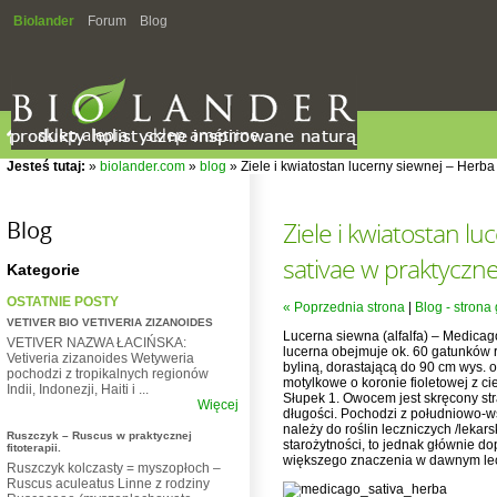
Biolander
Forum
Blog
sklep alepia
sklep amétrine
Jesteś tutaj:
»
biolander.com
»
blog
» Ziele i kwiatostan lucerny siewnej – Herba e
Blog
Ziele i kwiatostan lu
sativae w praktycznej 
Kategorie
OSTATNIE POSTY
« Poprzednia strona
|
Blog - strona
VETIVER BIO VETIVERIA ZIZANOIDES
Lucerna siewna (alfalfa) – Medica
VETIVER NAZWA ŁACIŃSKA:
lucerna obejmuje ok. 60 gatunków ro
Vetiveria zizanoides Wetyweria
byliną, dorastającą do 90 cm wys. o
pochodzi z tropikalnych regionów
motylkowe o koronie fioletowej z ci
Indii, Indonezji, Haiti i ...
Słupek 1. Owocem jest skręcony st
Więcej
długości. Pochodzi z południowo-ws
należy do roślin leczniczych /lekar
Ruszczyk – Ruscus w praktycznej
starożytności, to jednak głównie do
fitoterapii.
większego znaczenia w dawnym lec
Ruszczyk kolczasty = myszopłoch –
Ruscus aculeatus Linne z rodziny