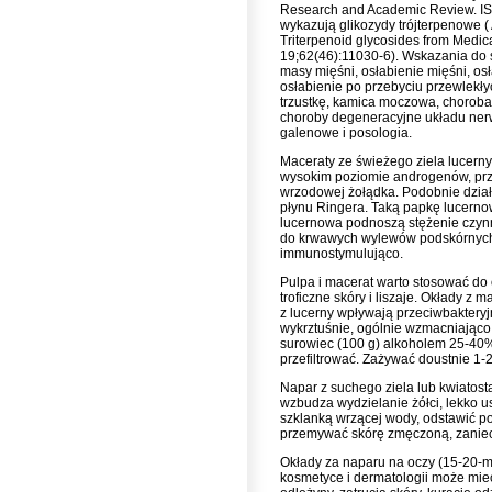
Research and Academic Review. IS
wykazują glikozydy trójterpenowe ( A
Triterpenoid glycosides from Medic
19;62(46):11030-6). Wskazania do s
masy mięśni, osłabienie mięśni, o
osłabienie po przebyciu przewlekły
trzustkę, kamica moczowa, choroba
choroby degeneracyjne układu nerw
galenowe i posologia.
Maceraty ze świeżego ziela lucern
wysokim poziomie androgenów, przy
wrzodowej żołądka. Podobnie dział
płynu Ringera. Taką papkę lucernow
lucernowa podnoszą stężenie czynn
do krwawych wylewów podskórnych, 
immunostymulująco.
Pulpa i macerat warto stosować do 
troficzne skóry i liszaje. Okłady z
z lucerny wpływają przeciwbakteryj
wykrztuśnie, ogólnie wzmacniając
surowiec (100 g) alkoholem 25-40%
przefiltrować. Zażywać doustnie 1-
Napar z suchego ziela lub kwiatost
wzbudza wydzielanie żółci, lekko u
szklanką wrzącej wody, odstawić p
przemywać skórę zmęczoną, zaniec
Okłady za naparu na oczy (15-20-m
kosmetyce i dermatologii może mieć