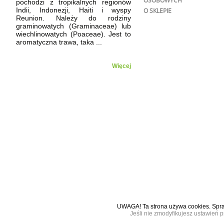
OSOBOWYCH
pochodzi z tropikalnych regionów
Indii, Indonezji, Haiti i wyspy
O SKLEPIE
Reunion. Należy do rodziny
graminowatych (Graminaceae) lub
wiechlinowatych (Poaceae). Jest to
aromatyczna trawa, taka ...
Więcej
UWAGA! Ta strona używa cookies. Sp
Jeśli nie zmodyfikujesz ustawień p