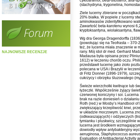
cykloartenol, beta-sitosterol, alfa-s
(stachydryna, trygonelina, homosta
Ziele lucerny zbierane w początkac
20% białka. W popiele z lucerny st
aminokwasów zidentyfikowano walinę,
Zawartość beta-karotenu wynosi 6,2
kryptoksantyna, wiolaksantyna, fla
Wg dra Georga Dragendorffa (1836-1
(powołując się na Teofrasta – 370-
też, że lucerna miała znaczenie w 
rany. Mój idol dr med. Gerhard Mada
NAJNOWSZE RECENZJE
Madausa była opisana przez Pliniu
1612) w leczeniu chorób oczu. Ph
przedstawił lucernę jako zioło poz
polecana w USA i Brazylii w lecze
dr Fritz Donner (1896-1979), szcz
cukrzycy i obrzęku śluzowatego (
Świeże wierzchołki kwitnące lub św
łyżeczki. Współcześnie żyjący świe
czerwonej koniczyny i soi. Lucerna
brak na razie doniesień o działani
Roth (red.) w Mosby’s Handbool of
zwiększający krzepliwość krwi, pr
w układzie moczowym. Lucerna znos
(odkwaszających) i odżywczych (trofi
tymianku i pluskwicy, szczególnie w
lucerna jest środkiem wzmagający
dowiodły wpływ antybakteryjny wyc
aeruginosa, Staphylococcus aureus 
Evaluation of Antibacterial Activit